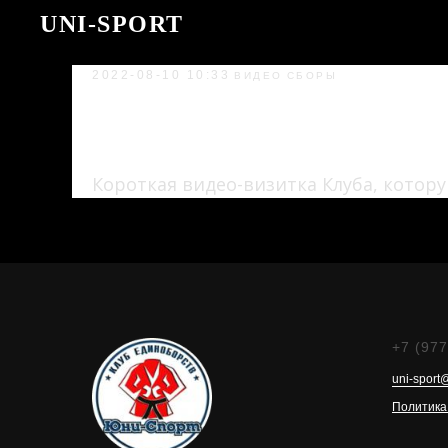
UNI-SPORT
2022-08-10 10:33
ВИДЕО
СБОРЫ
Вспомним, как прох
лет
Короткая видео-визитка Клуба, котору
+7 (977
uni-sport
Политика