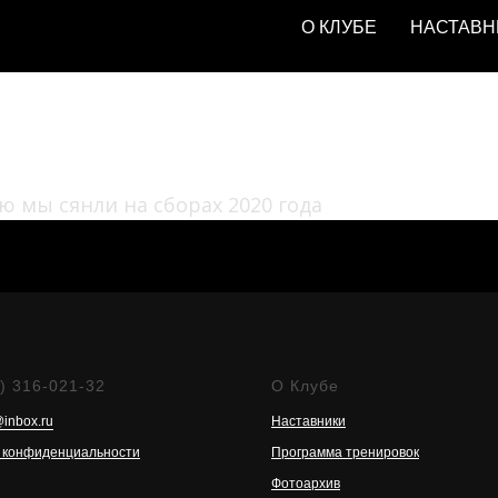
О КЛУБЕ
НАСТАВН
одили сборы прошлых
ю мы сянли на сборах 2020 года
) 316-021-32
О Клубе
@inbox.ru
Наставники
 конфиденциальности
Программа тренировок
Фотоархив