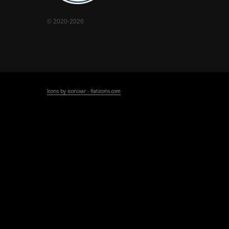
© 2020-2026
Icons by iconixar - flaticons.com